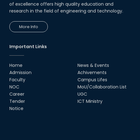
আইনশৃঙ্খলা রক্ষাকারী বাহিনীর সাথে সমন্বয় সভা
of excellence offers high quality education and
অনুষ্ঠ...
research in the field of engineering and technology.
28th Feb, 24
More Info
রুয়েটে গবেষণা প্রকল্পের অগ্রগতি বিষয়ক সেমিনার
অনুষ্ঠিত
27th Feb, 24
Important Links
রুয়েটে বিনম্র শ্রদ্ধায় মহান শহীদ দিবস ও আর্ন্তজাতিক
মাতৃভাষা দিবস পালিত
Home
News & Events
21st Feb, 24
Admission
Achivements
Faculty
Campus Lifes
NOC
MoU/Collaboration List
রুয়েটে সিরামিক অ্যালামনাই রিইউনিয়ন অনুষ্ঠিত
Career
UGC
17th Feb, 24
Tender
ICT Ministry
Notice
রুয়েটকে দেশের প্রথম গবেষণাভিত্তিক স্মার্ট
বিশ্ববিদ্যালয় হিসেবে গড়ে তোলা হবে
17th Feb, 24