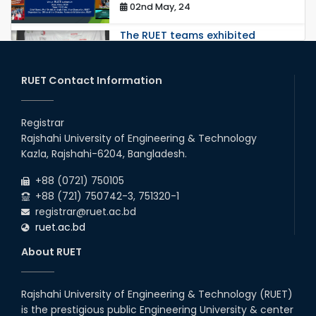
02nd May, 24
The RUET teams exhibited
outstanding performance at the
IUT 11th National ICT Fest
Programming Conte...
RUET Contact Information
27th Apr, 24
RUET Shines at 46th ICPC: RUET
seized the opportunity to
Registrar
compete in this 46th global final
round.
Rajshahi University of Engineering & Technology
19th Apr, 24
Kazla, Rajshahi-6204, Bangladesh.
+88 (0721) 750105
রুয়েটে পোস্ট গ্রাজুয়েট শিক্ষার্থীদের ওরিয়েন্টেশন অনুষ্ঠিত
+88 (721) 750742-3, 751320-1
01st Apr, 24
registrar@ruet.ac.bd
ruet.ac.bd
রুয়েটে কোলাবোরেটিভ মিট-২০২৪
About RUET
20th Mar, 24
Rajshahi University of Engineering & Technology (RUET)
রুয়েটে স্নাতক ১ম বর্ষ সমন্বিত ভর্তি পরীক্ষা নিয়ে
is the prestigious public Engineering University & center